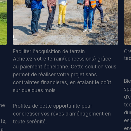
Faciliter l'acquisition de terrain
Cr
te
Achetez votre terrain(concessions) grâce
au paiement échelonné. Cette solution vous
permet de réaliser votre projet sans
Bi
contraintes financières, en étalant le coût
spé
sur quelques mois
d’
te
he
Profitez de cette opportunité pour
du
concrétiser vos rêves d’aménagement en
es
té,
toute sérénité.
en
 à