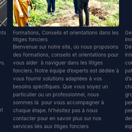
nts
Formations, Conseils et orientations dans les
Ge
litiges fonciers
im
Bienvenue sur notre site, où nous proposons
Dé
des formations, conseils et orientations pour
in
ys.
vous aider à naviguer dans les litiges
co
fonciers. Notre équipe d’experts est dédiée à
pa
vous fournir solutions adaptées à vos
d’
besoins spécifiques. Que vous soyez un
ch
particulier ou un professionnel, nous
gr
sommes là pour vous accompagner à
pe
nt
chaque étape. N’hésitez pas à nous
pe
contacter pour en savoir plus sur nos
de
services liés aux litiges fonciers
éq