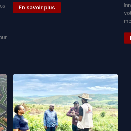
in
nos
En savoir plus
vot
mo
our