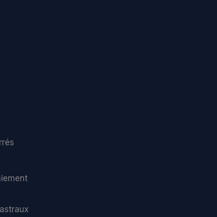
rrés
paiement
astraux