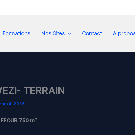
Formations
Nos Sites
Contact
A propo
EZI- TERRAIN
ars 4, 2026
REFOUR
​
750 m²